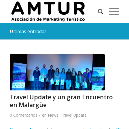
Últimas entradas
Travel Update y un gran Encuentro
en Malargüe
/
0 Comentarios
en
News
,
Travel Update