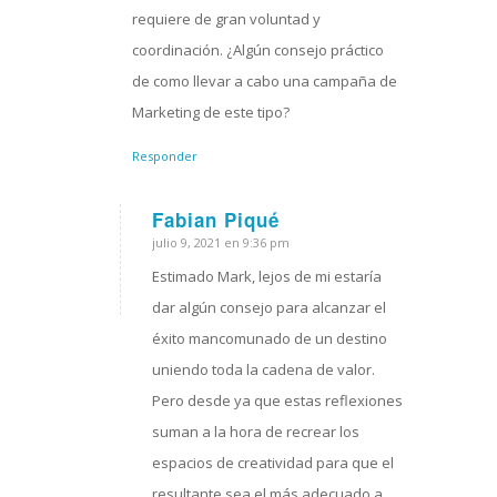
requiere de gran voluntad y
coordinación. ¿Algún consejo práctico
de como llevar a cabo una campaña de
Marketing de este tipo?
Responder
Fabian Piqué
julio 9, 2021 en 9:36 pm
Dice:
Estimado Mark, lejos de mi estaría
dar algún consejo para alcanzar el
éxito mancomunado de un destino
uniendo toda la cadena de valor.
Pero desde ya que estas reflexiones
suman a la hora de recrear los
espacios de creatividad para que el
resultante sea el más adecuado a