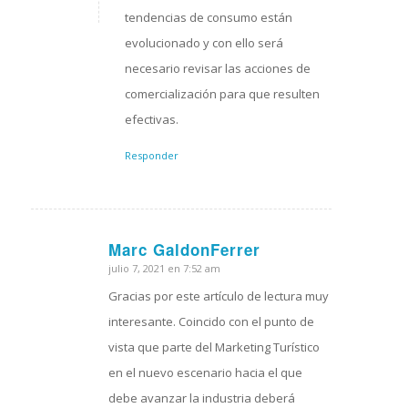
tendencias de consumo están
evolucionado y con ello será
necesario revisar las acciones de
comercialización para que resulten
efectivas.
Responder
Marc GaldonFerrer
julio 7, 2021 en 7:52 am
Dice:
Gracias por este artículo de lectura muy
interesante. Coincido con el punto de
vista que parte del Marketing Turístico
en el nuevo escenario hacia el que
debe avanzar la industria deberá