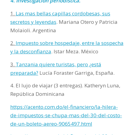
4. Investigación periodística.
1.
Las mas bellas capillas cordobesas, sus
secretos y leyendas
. Mariana Otero y Patricia
Molaioli. Argentina
2.
Impuesto sobre hospedaje, entre la sospecha
y la desconfianza
. Istar Meza. México
3.
Tanzania quiere turistas, pero ¿está
preparada?
Lucía Foraster Garriga, España.
4. El lujo de viajar (3 entregas). Katheryn Luna,
República Dominicana
https://acento.com.do/el-financiero/la-hilera-
de-impuestos-se-chupa-mas-del-30-del-costo-
de-un-boleto-aereo-9065497.html