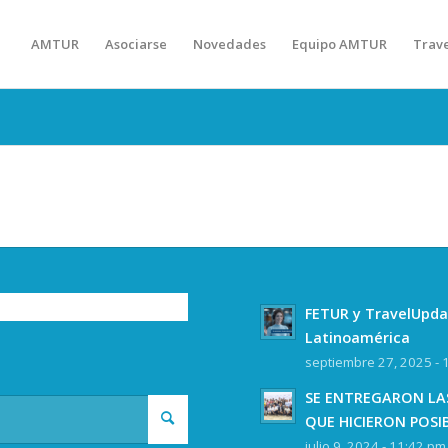
AMTUR
Asociarse
Novedades
Equipo AMTUR
Trav
FETUR y TravelUpda
Latinoamérica
septiembre 27, 2025 - 
SE ENTREGARON LAS
QUE HICIERON POSI
julio 9, 2024 - 11:42 pm