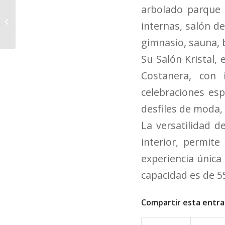
arbolado parque 
La Gastronomía
Guaraní, emblema de
internas, salón d
dos países
gimnasio, sauna, 
Su Salón Kristal,
Costanera, con 
celebraciones esp
desfiles de moda, 
La versatilidad d
interior, permit
experiencia única
capacidad es de 5
Compartir esta entr