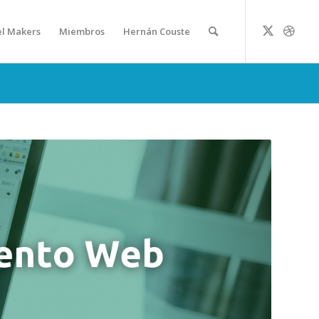
el Makers
Miembros
Hernán Couste