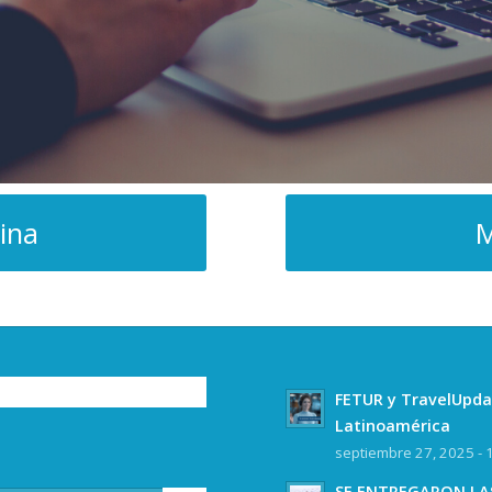
ina
M
FETUR y TravelUpda
Latinoamérica
septiembre 27, 2025 - 
SE ENTREGARON LAS