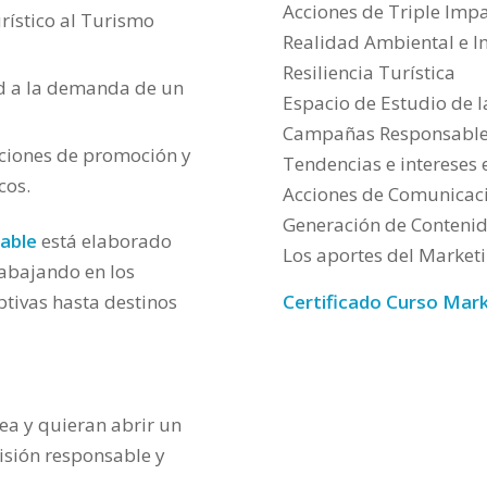
Acciones de Triple Imp
urístico al Turismo
Realidad Ambiental e 
Resiliencia Turística
ad a la demanda de un
Espacio de Estudio de 
Campañas Responsabl
cciones de promoción y
Tendencias e intereses 
cos.
Acciones de Comunicac
Generación de Contenido
able
está elaborado
Los aportes del Market
abajando en los
Certificado Curso Mar
ptivas hasta destinos
ea y quieran abrir un
isión responsable y