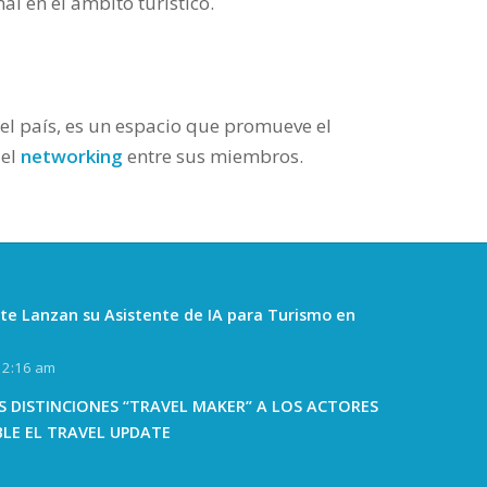
al en el ámbito turístico.
el país, es un espacio que promueve el
del
networking
entre sus miembros.
te Lanzan su Asistente de IA para Turismo en
12:16 am
 DISTINCIONES “TRAVEL MAKER” A LOS ACTORES
BLE EL TRAVEL UPDATE